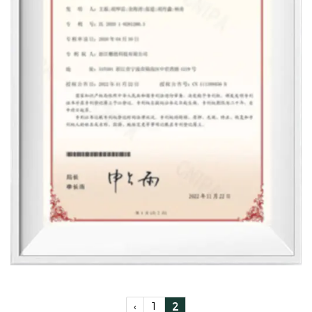
‹
1
2