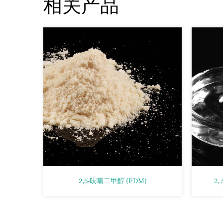
相关产品
ME)
2,5-呋喃二甲醇 (FDM)
2