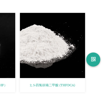
HF）
2, 5-四氢呋喃二甲酸 (THFDCA)
双-