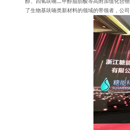
醇、四氢呋喃二甲醇脂肪酸等高附加值化合物
了生物基呋喃类新材料的领域的带领者，公司